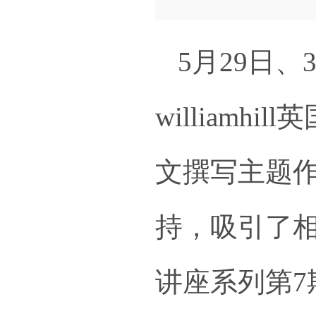
5月29日
william
文撰写主题
持，吸引了相
讲座系列第7