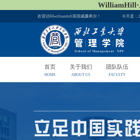
WilliamHi
欢迎访问williamhill英国威廉希尔！
今天是：
首页
关于我们
团队队伍
HOME
ABOUT US
FACULTY