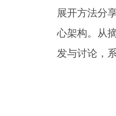
展开方法分
心架构。从
发与讨论，