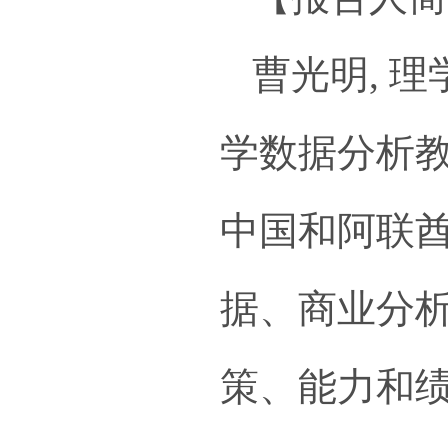
曹光明, 
学数据分析教
中国和阿联
据、商业分
策、能力和绩