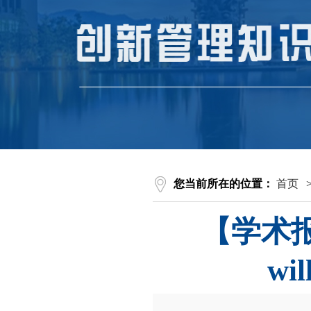
您当前所在的位置：
首页
【学术
wi