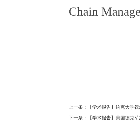
Chain Manage
上一条：
【学术报告】约克大学祝磊副
下一条：
【学术报告】美国德克萨