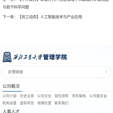
与若干科学问题
下一条：【员工动态】人工智能技术与产业应用
友情链接
公司概况
公司介绍
历史沿革
公司文化
现任领导
学科架构
公司委员会
机构设置
虚拟导览
地理位置
联系我们
人事人才