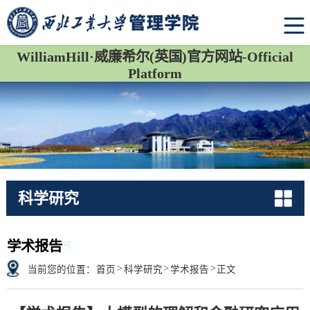
WilliamHill·威廉希尔(英国)官方网站-Official
Platform
科学研究
RESEARCH
学术报告
>
>
>
当前您的位置：
首页
科学研究
学术报告
正文