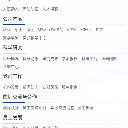
人事动态
团队队伍
人才招聘
公司产品
本科
硕士
博士
MBA（EMBA)
MEM
MPAcc
EDP
教学成果
实验教学中心
科学研究
科研概况
科研动态
研究成果
学术报告
科研平台
科研团队
下载中心
党群工作
机构设置
新闻动态
支部风采
服务指南
国际交流与合作
国际认证
员工交流项目
学术交流动态
师生出国
员工发展