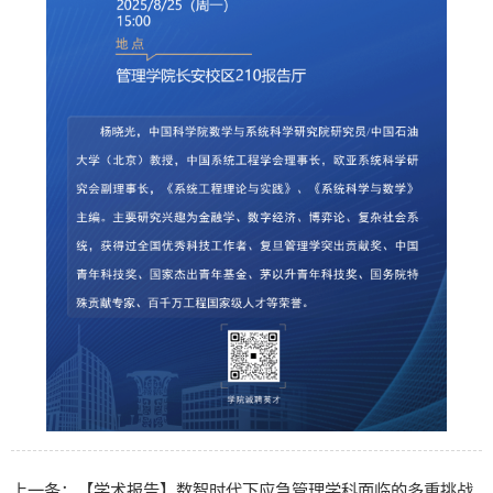
上一条：【学术报告】数智时代下应急管理学科面临的多重挑战