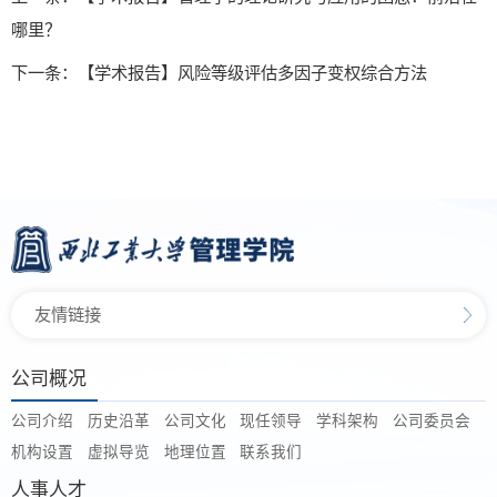
哪里？
下一条：【学术报告】风险等级评估多因子变权综合方法
友情链接
公司概况
公司介绍
历史沿革
公司文化
现任领导
学科架构
公司委员会
机构设置
虚拟导览
地理位置
联系我们
人事人才