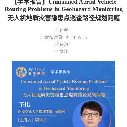
【学术报告】Unmanned Aerial Vehicle
Routing Problems in Geohazard Monitoring
无人机地质灾害隐患点巡查路径规划问题
作者：
发布时间：2024-06-05
来源：
关注：