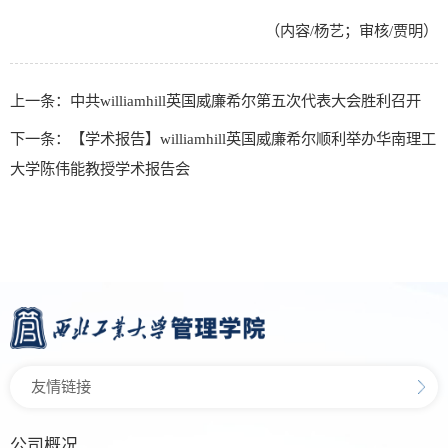
（内容/杨艺；审核/贾明）
上一条：中共williamhill英国威廉希尔第五次代表大会胜利召开
下一条：【学术报告】williamhill英国威廉希尔顺利举办华南理工
大学陈伟能教授学术报告会
友情链接
公司概况